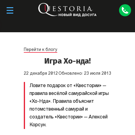
Франшиза в Сургуте продается. Если вы
хотите приобрести франшизу,
свяжитесь с
нами
.
Перейти к блогу
Игра Хо-нда!
22
декабря
2012
Обновлено:
23
июля
2013
Ловите подарок от «Квестории» —
правила весёлой самурайской игры
«Хо-Нда». Правила объяснит
потомственный самурай и
создатель «Квестории» — Алексей
Корсун.