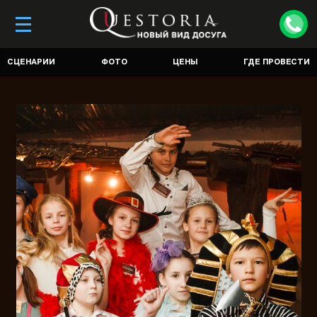
Франшиза в Сургуте продается. Если вы
хотите приобрести франшизу,
свяжитесь с
нами
.
СЦЕНАРИИ
ФОТО
ЦЕНЫ
ГДЕ ПРОВЕСТИ