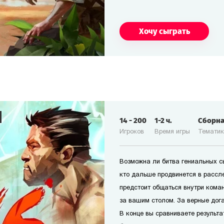
Хочу сыграть
14
-
200
1-2
ч.
Сборн
Игроков
Время игры
Темати
Возможна ли битва гениальных сы
кто дальше продвинется в рассл
предстоит общаться внутри коман
за вашим столом. За верные дог
В конце вы сравниваете результа