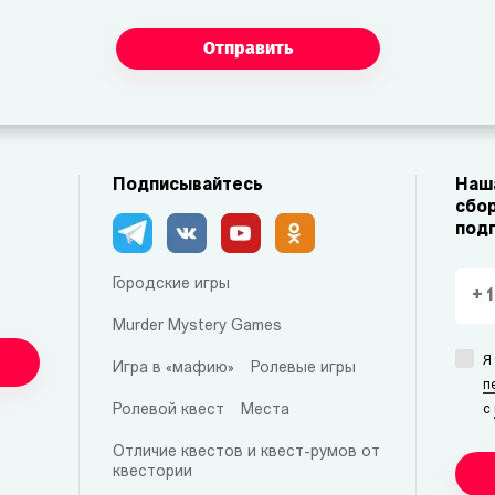
Отправить
Подписывайтесь
Наша
сбор
под
Городские игры
Murder Mystery Games
Я
Игра в «мафию»
Ролевые игры
п
Ролевой квест
Места
с
Отличие квестов и квест-румов от
квестории