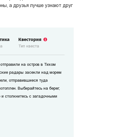
ны, а друзья лучше узнают друг
стика
Квестория
ка
Тип квеста
отправили на остров в Тихом
нские радары засекли над морем
ели, отправившиеся туда
отоплен. Выбирайтесь на берег,
 и столкнитесь с загадочными