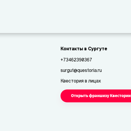
Контакты в Сургуте
+73462390367
surgut@questoria.ru
Квестория в лицах
Открыть франшизу Квестории