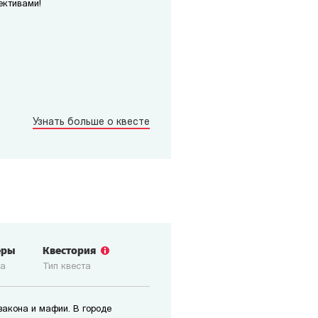
ективами!
Узнать больше о квесте
еры
Квестория
ка
Тип квеста
закона и мафии. В городе