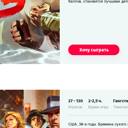
баллов, становятся лучшими дет
Хочу сыграть
27
-
130
2-2,5
ч.
Гангст
Игроков
Время игры
Темати
США, 30-е годы. Времена сухого 