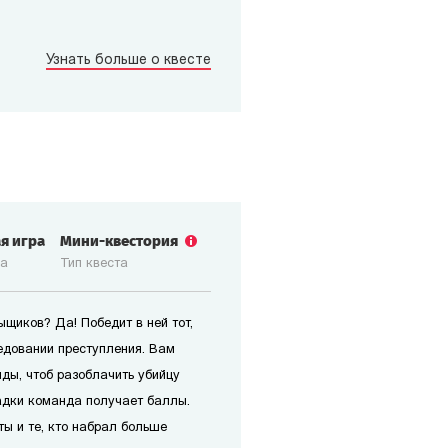
Узнать больше о квесте
ая игра
Мини-квестория
ка
Тип квеста
щиков? Да! Победит в ней тот,
едовании преступления. Вам
ды, чтоб разоблачить убийцу
адки команда получает баллы.
ты и те, кто набрал больше