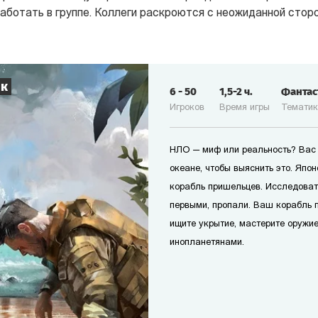
работать в группе. Коллеги раскроются с неожиданной сторо
ик
6
-
50
1,5-2
ч.
Фанта
Игроков
Время игры
Темати
НЛО — миф или реальность? Вас 
океане, чтобы выяснить это. Япо
корабль пришельцев. Исследоват
первыми, пропали. Ваш корабль п
ищите укрытие, мастерите оружие
инопланетянами.