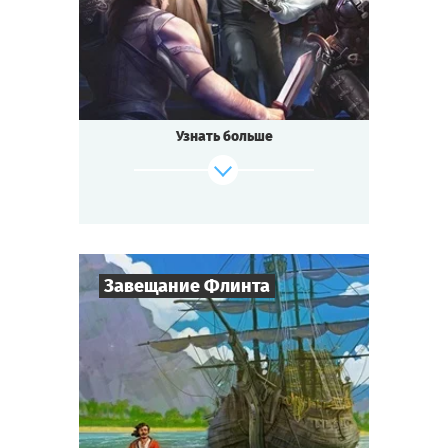
Приключения
Тематика
Квестория
Тип квеста
Эта история о том, как в ночном музее
оживают экспонаты.
Станьте на одну ночь Иваном Грозным,
Узнать больше
Клеопатрой,
Великим Инквизитором или могучим
вождём викингов!
Силой оружия или интригами захватите
Корону Египта!
Выпытайте секреты у средневековых
ведьм!
Завещание Флинта
Раскройте тайну Машины Времени и
измените судьбу мира!
Но торопитесь!
8
-
32
Игроков
Согласно пророчеству завтра наступит
2-3
ч.
Конец света...
Время игры
Приключения
Тематика
Cыграть
Смотреть сценарий