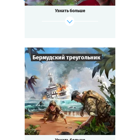
умирает Древо, питающее Школу
Узнать больше
волшебством,
учителя уснули зачарованным сном,
а в недрах подземелья пробуждается
свирепый дракон.
Факультету Огня и Факультету Воды
предстоит
столкнуться с могущественным
Бермудский треугольник
противником.
Судьба Школы зависит от её учеников!
6
-
50
Cыграть
Игроков
Смотреть сценарий
1,5-2
ч.
Время игры
Фантастика
Тематика
Квестория
Тип квеста
Японские радары засекли НЛО
над необитаемым островком в Тихом
океане.