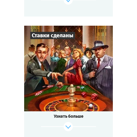
Азарт, интриги, общение —
Мы начинаем детективный поединок!
Cыграть
Смотреть сценарий
Ставки сделаны
27
-
130
Игроков
2-2,5
ч.
Время игры
Гангстеры
Тематика
Квестория
Тип квеста
США, 1930-е годы.
Времена сухого закона, гангстеров
и азартных игр.
Узнать больше
Сегодня в казино — ежемесячный раут.
Сегодня здесь продают и покупают друзей.
Сегодня разрушатся старые союзы