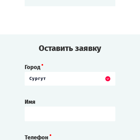
и возникнут новые.
Кто-то приобретёт, а кто-то потеряет целое
состояние.
Кто станет хозяином города, а кто покинет
Пьермонт?
Делайте ваши ставки, леди
и джентльмены.
Оставить заявку
Делайте ставки!
Cыграть
Смотреть сценарий
Город
Сургут
Имя
Телефон