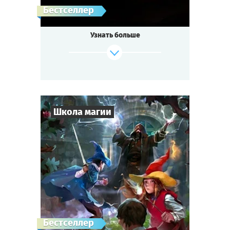
Лондон, 1872 год.
Бестселлер
Убит совладелец Ост-Индской компании
лорд Корнуэлл.
Узнать больше
Арестованы трое подозреваемых. Но улик
не хватает.
Скотланд-Ярд обращается за помощью к
медиуму.
Родственников убитого собирают на
спиритический сеанс.
Мистика или логика? Обман или истина?
Школа магии
Тише! Зажгите свечи. Возьмитесь за руки.
Пламя свечи колеблется. Дух лорда
здесь...
6
-
19
Игроков
Cыграть
Смотреть сценарий
1-2
ч.
Время игры
Фэнтези
Тематика
Квестория
Тип квеста
Существование Школы Магии под
Бестселлер
угрозой —